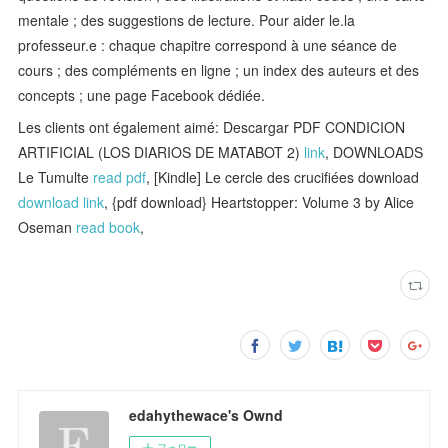
mentale ; des suggestions de lecture. Pour aider le.la
professeur.e : chaque chapitre correspond à une séance de
cours ; des compléments en ligne ; un index des auteurs et des
concepts ; une page Facebook dédiée.
Les clients ont également aimé: Descargar PDF CONDICION
ARTIFICIAL (LOS DIARIOS DE MATABOT 2)
link
, DOWNLOADS
Le Tumulte
read pdf
, [Kindle] Le cercle des crucifiées download
download link
, {pdf download} Heartstopper: Volume 3 by Alice
Oseman
read book
,
edahythewace's Ownd
フォロー