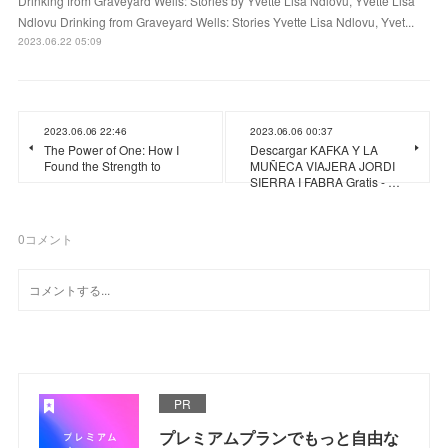
Drinking from Graveyard Wells: Stories by Yvette Lisa Ndlovu, Yvette Lisa
Ndlovu Drinking from Graveyard Wells: Stories Yvette Lisa Ndlovu, Yvet...
2023.06.22 05:09
2023.06.06 22:46
2023.06.06 00:37
The Power of One: How I
Descargar KAFKA Y LA
Found the Strength to
MUÑECA VIAJERA JORDI
SIERRA I FABRA Gratis - …
0
コメント
PR
プレミアムプランでもっと自由な