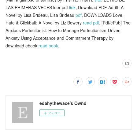
LAS PRIMERAS VECES leer pdf
link
, Download PDF Adrift: A
Novel by Lisa Brideau, Lisa Brideau
pdf
, DOWNLOADS Love,
Hate & Clickbait: A Novel by Liz Bowery
read pdf
, [Pdf/ePub] The
Anxious Perfectionist: How to Manage Perfectionism-Driven
Anxiety Using Acceptance and Commitment Therapy by
download ebook
read book
,
edahythewace's Ownd
フォロー