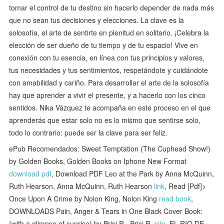
tomar el control de tu destino sin hacerlo depender de nada más
que no sean tus decisiones y elecciones. La clave es la
solosofía, el arte de sentirte en plenitud en solitario. ¡Celebra la
elección de ser dueño de tu tiempo y de tu espacio! Vive en
conexión con tu esencia, en línea con tus principios y valores,
tus necesidades y tus sentimientos, respetándote y cuidándote
con amabilidad y cariño. Para desarrollar el arte de la solosofía
hay que aprender a vivir el presente, y a hacerlo con los cinco
sentidos. Nika Vázquez te acompaña en este proceso en el que
aprenderás que estar solo no es lo mismo que sentirse solo,
todo lo contrario: puede ser la clave para ser feliz.
ePub Recomendados: Sweet Temptation (The Cuphead Show!)
by Golden Books, Golden Books on Iphone New Format
download pdf
, Download PDF Leo at the Park by Anna McQuinn,
Ruth Hearson, Anna McQuinn, Ruth Hearson
link
, Read [Pdf]>
Once Upon A Crime by Nolon King, Nolon King
read book
,
DOWNLOADS Pain, Anger & Tears in One Black Cover Book:
(with a glimpse of sunrise) by Prisi R., Prisi R.
site
, EL RIO DE