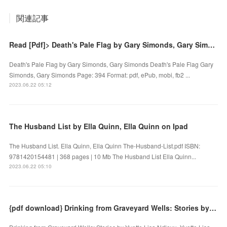
関連記事
Read [Pdf]> Death's Pale Flag by Gary Simonds, Gary Simonds
Death's Pale Flag by Gary Simonds, Gary Simonds Death's Pale Flag Gary
Simonds, Gary Simonds Page: 394 Format: pdf, ePub, mobi, fb2 ...
2023.06.22 05:12
The Husband List by Ella Quinn, Ella Quinn on Ipad
The Husband List. Ella Quinn, Ella Quinn The-Husband-List.pdf ISBN:
9781420154481 | 368 pages | 10 Mb The Husband List Ella Quinn...
2023.06.22 05:10
{pdf download} Drinking from Graveyard Wells: Stories by Yvette Lisa Ndlovu, Yvette Lisa Ndlovu