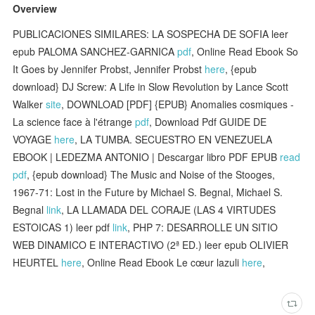
Overview
PUBLICACIONES SIMILARES: LA SOSPECHA DE SOFIA leer
epub PALOMA SANCHEZ-GARNICA
pdf
, Online Read Ebook So
It Goes by Jennifer Probst, Jennifer Probst
here
, {epub
download} DJ Screw: A Life in Slow Revolution by Lance Scott
Walker
site
, DOWNLOAD [PDF] {EPUB} Anomalies cosmiques -
La science face à l'étrange
pdf
, Download Pdf GUIDE DE
VOYAGE
here
, LA TUMBA. SECUESTRO EN VENEZUELA
EBOOK | LEDEZMA ANTONIO | Descargar libro PDF EPUB
read
pdf
, {epub download} The Music and Noise of the Stooges,
1967-71: Lost in the Future by Michael S. Begnal, Michael S.
Begnal
link
, LA LLAMADA DEL CORAJE (LAS 4 VIRTUDES
ESTOICAS 1) leer pdf
link
, PHP 7: DESARROLLE UN SITIO
WEB DINAMICO E INTERACTIVO (2ª ED.) leer epub OLIVIER
HEURTEL
here
, Online Read Ebook Le cœur lazuli
here
,