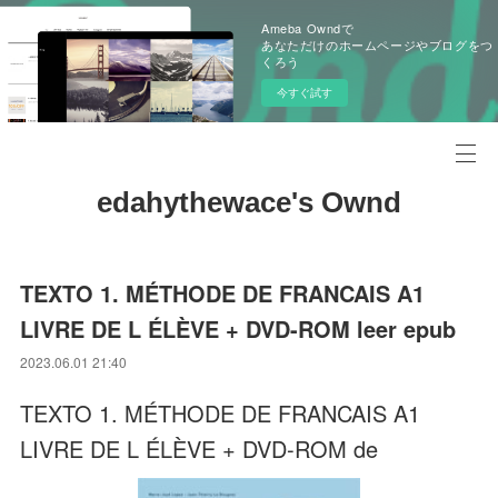
Ameba Owndで
あなただけのホームページやブログをつ
くろう
今すぐ試す
edahythewace's Ownd
TEXTO 1. MÉTHODE DE FRANCAIS A1
LIVRE DE L ÉLÈVE + DVD-ROM leer epub
2023.06.01 21:40
TEXTO 1. MÉTHODE DE FRANCAIS A1
LIVRE DE L ÉLÈVE + DVD-ROM de