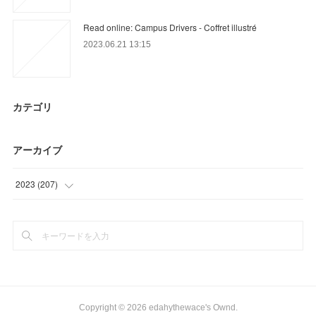
Read online: Campus Drivers - Coffret illustré
2023.06.21 13:15
カテゴリ
アーカイブ
2023
(
207
)
(
62
)
(
51
)
(
94
)
Copyright ©
2026
edahythewace's Ownd
.