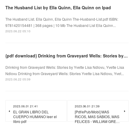
The Husband List by Ella Quinn, Ella Quinn on Ipad
The Husband List. Ella Quinn, Ella Quinn The-Husband-List.pdf ISBN:
9781420154481 | 368 pages | 10 Mb The Husband List Ella Quinn...
2023.06.22 05:10
{pdf download} Drinking from Graveyard Wells: Stories by Yvette Lisa Ndlovu, Yvette Lisa Ndlovu
Drinking from Graveyard Wells: Stories by Yvette Lisa Ndlovu, Yvette Lisa
Ndlovu Drinking from Graveyard Wells: Stories Yvette Lisa Ndlovu, Yvet...
2023.06.22 05:09
2023.06.01 21:41
2023.06.01 21:39
EL GRAN LIBRO DEL
[Pdf/ePub/Mobi] MAS
CUERPO HUMANO leer el
RICOS, MAS SABIOS, MAS
libro pdf
FELICES - WILLIAM GRE…