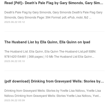
Read [Pdf]> Death's Pale Flag by Gary Simonds, Gary Simonds
Death's Pale Flag by Gary Simonds, Gary Simonds Death's Pale Flag Gary
Simonds, Gary Simonds Page: 394 Format: pdf, ePub, mobi, fb2 ...
2023.06.22 05:12
The Husband List by Ella Quinn, Ella Quinn on Ipad
The Husband List. Ella Quinn, Ella Quinn The-Husband-List.pdf ISBN:
9781420154481 | 368 pages | 10 Mb The Husband List Ella Quinn...
2023.06.22 05:10
{pdf download} Drinking from Graveyard Wells: Stories by Yvette Lisa Ndlovu, Yvette Lisa Ndlovu
Drinking from Graveyard Wells: Stories by Yvette Lisa Ndlovu, Yvette Lisa
Ndlovu Drinking from Graveyard Wells: Stories Yvette Lisa Ndlovu, Yvet...
2023.06.22 05:09