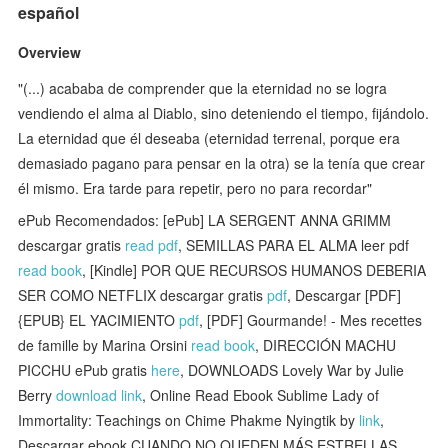
español
Overview
"(...) acababa de comprender que la eternidad no se logra
vendiendo el alma al Diablo, sino deteniendo el tiempo, fijándolo.
La eternidad que él deseaba (eternidad terrenal, porque era
demasiado pagano para pensar en la otra) se la tenía que crear
él mismo. Era tarde para repetir, pero no para recordar"
ePub Recomendados: [ePub] LA SERGENT ANNA GRIMM
descargar gratis
read pdf
, SEMILLAS PARA EL ALMA leer pdf
read book
, [Kindle] POR QUE RECURSOS HUMANOS DEBERIA
SER COMO NETFLIX descargar gratis
pdf
, Descargar [PDF]
{EPUB} EL YACIMIENTO
pdf
, [PDF] Gourmande! - Mes recettes
de famille by Marina Orsini
read book
, DIRECCIÓN MACHU
PICCHU ePub gratis
here
, DOWNLOADS Lovely War by Julie
Berry
download link
, Online Read Ebook Sublime Lady of
Immortality: Teachings on Chime Phakme Nyingtik by
link
,
Descargar ebook CUANDO NO QUEDEN MÁS ESTRELLAS