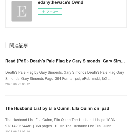
edahythewace's Ownd
フォロー
関連記事
Read [Pdf]> Death's Pale Flag by Gary Simonds, Gary Simonds
Death's Pale Flag by Gary Simonds, Gary Simonds Death's Pale Flag Gary
Simonds, Gary Simonds Page: 394 Format: pdf, ePub, mobi, fb2 ...
2023.06.22 05:12
The Husband List by Ella Quinn, Ella Quinn on Ipad
The Husband List. Ella Quinn, Ella Quinn The-Husband-List.pdf ISBN:
9781420154481 | 368 pages | 10 Mb The Husband List Ella Quinn...
2023.06.22 05:10