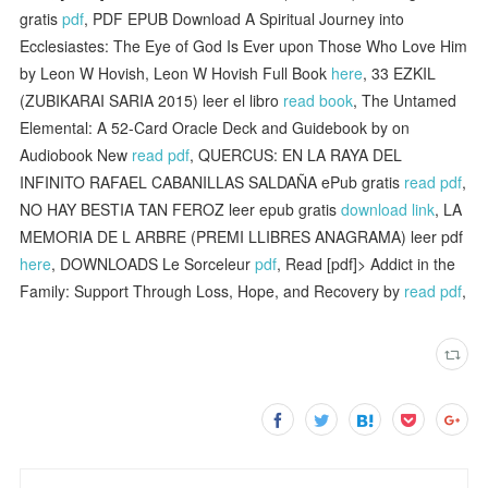
gratis
pdf
, PDF EPUB Download A Spiritual Journey into
Ecclesiastes: The Eye of God Is Ever upon Those Who Love Him
by Leon W Hovish, Leon W Hovish Full Book
here
, 33 EZKIL
(ZUBIKARAI SARIA 2015) leer el libro
read book
, The Untamed
Elemental: A 52-Card Oracle Deck and Guidebook by on
Audiobook New
read pdf
, QUERCUS: EN LA RAYA DEL
INFINITO RAFAEL CABANILLAS SALDAÑA ePub gratis
read pdf
,
NO HAY BESTIA TAN FEROZ leer epub gratis
download link
, LA
MEMORIA DE L ARBRE (PREMI LLIBRES ANAGRAMA) leer pdf
here
, DOWNLOADS Le Sorceleur
pdf
, Read [pdf]> Addict in the
Family: Support Through Loss, Hope, and Recovery by
read pdf
,